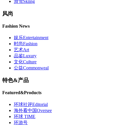
滑雪
Skiing
风尚
Fashion News
娱乐
Entertainment
时尚
Fashion
艺术
Art
品鉴
Luxury
文化
Culture
公益
Commonweal
特色
&
产品
Featured
&
Products
环球社评
Editorial
海外看中国
Oversee
环球 TIME
环游号