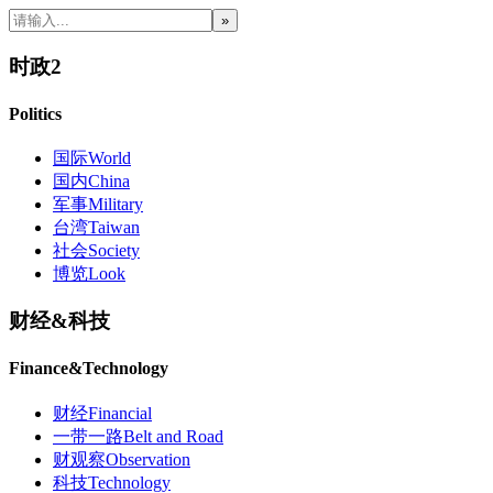
时政2
Politics
国际
World
国内
China
军事
Military
台湾
Taiwan
社会
Society
博览
Look
财经
&
科技
Finance
&
Technology
财经
Financial
一带一路
Belt and Road
财观察
Observation
科技
Technology