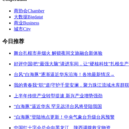
商协会
Chamber
大数据
Bigdatat
商业
Business
城市
City
今日推荐
舞台扎根市井烟火 解锁夜间文旅融合新体验
好评中国|把“最强大脑”请进车间，让“硬核科技”扎根生
台风“白海豚”逐渐逼近华东沿海！各地最新情况→
我的青春我“职”道|守护千里安澜，聚力珠江流域水库群
上半年传统产业转型提速 新兴产业增势强劲
“白海豚”逼近华东 罕见远洋台风将登陆我国
“白海豚”登陆地点更新！中央气象台升级台风预警
中国红十字会总会向黑龙江、陕西调拨救灾物资